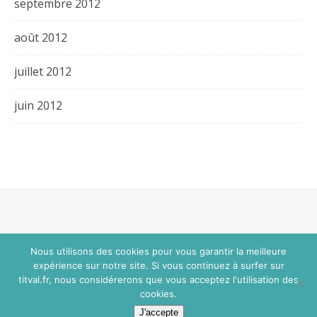
septembre 2012
août 2012
juillet 2012
juin 2012
Thème Bard par
WP Royal
.
Nous utilisons des cookies pour vous garantir la meilleure
expérience sur notre site. Si vous continuez à surfer sur
titval.fr, nous considérerons que vous acceptez l'utilisation des
HAUT DE PAGE
cookies.
J'accepte