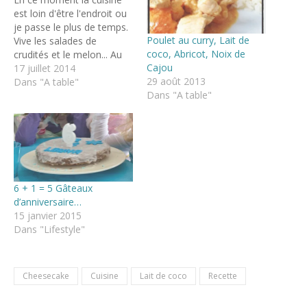
est loin d'être l'endroit ou
je passe le plus de temps.
Poulet au curry, Lait de
Vive les salades de
coco, Abricot, Noix de
crudités et le melon... Au
Cajou
point que le gaspillage est
17 juillet 2014
29 août 2013
un peu trop au rendez-
Dans "A table"
Dans "A table"
vous, car oui le dimanche
soir quand je fais mes
courses sur le drive du
fond…
6 + 1 = 5 Gâteaux
d’anniversaire…
15 janvier 2015
Dans "Lifestyle"
Cheesecake
Cuisine
Lait de coco
Recette