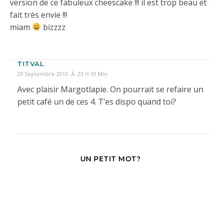
version de ce fabuleux cheescake !!! il est trop beau et
fait très envie !!!
miam
bizzzz
TITVAL
29 Septembre 2013 À 23 H 19 Min
Avec plaisir Margotlapie. On pourrait se refaire un
petit café un de ces 4. T’es dispo quand toi?
UN PETIT MOT?