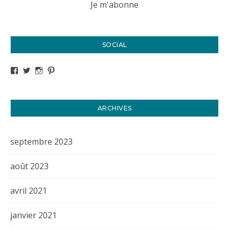
SOCIAL
Voir le profil de titval35 sur Facebook
Voir le profil de titval35 sur Twitter
Voir le profil de titval35 sur Instagram
Voir le profil de titval sur Pinterest
ARCHIVES
septembre 2023
août 2023
avril 2021
janvier 2021