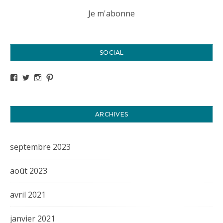
SOCIAL
Voir le profil de titval35 sur Facebook
Voir le profil de titval35 sur Twitter
Voir le profil de titval35 sur Instagram
Voir le profil de titval sur Pinterest
ARCHIVES
septembre 2023
août 2023
avril 2021
janvier 2021