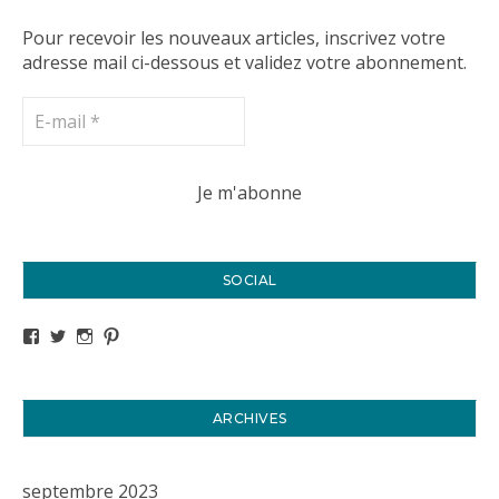
Pour recevoir les nouveaux articles, inscrivez votre
adresse mail ci-dessous et validez votre abonnement.
SOCIAL
Voir le profil de titval35 sur Facebook
Voir le profil de titval35 sur Twitter
Voir le profil de titval35 sur Instagram
Voir le profil de titval sur Pinterest
ARCHIVES
septembre 2023