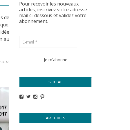
Pour recevoir les nouveaux
articles, inscrivez votre adresse
mail ci-dessous et validez votre
es de
abonnement.
ique.
’idée
en au
et 2018
SOCIAL
Voir le profil de titval35 sur Facebook
Voir le profil de titval35 sur Twitter
Voir le profil de titval35 sur Instagram
Voir le profil de titval sur Pinterest
ARCHIVES