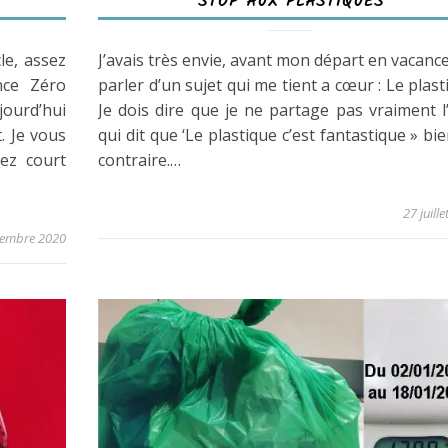
STOP AUX PLASTIQUES
le, assez
J’avais très envie, avant mon départ en vacanc
nce Zéro
parler d’un sujet qui me tient a cœur : Le plast
jourd’hui
Je dois dire que je ne partage pas vraiment l
. Je vous
qui dit que ‘Le plastique c’est fantastique » bi
ez court
contraire.…
27 juill
cembre 2020