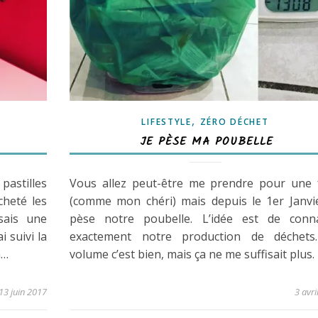
,
LIFESTYLE
ZÉRO DÉCHET
JE PÈSE MA POUBELLE
pastilles
Vous allez peut-être me prendre pour une f
cheté les
(comme mon chéri) mais depuis le 1er Janvie
sais une
pèse notre poubelle. L’idée est de conna
i suivi la
exactement notre production de déchets
a…
volume c’est bien, mais ça ne me suffisait plus.
13 juin 2017
3 avri