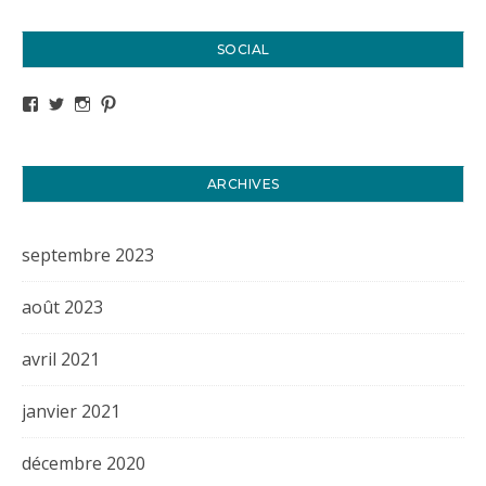
SOCIAL
Voir le profil de titval35 sur Facebook
Voir le profil de titval35 sur Twitter
Voir le profil de titval35 sur Instagram
Voir le profil de titval sur Pinterest
ARCHIVES
septembre 2023
août 2023
avril 2021
janvier 2021
décembre 2020